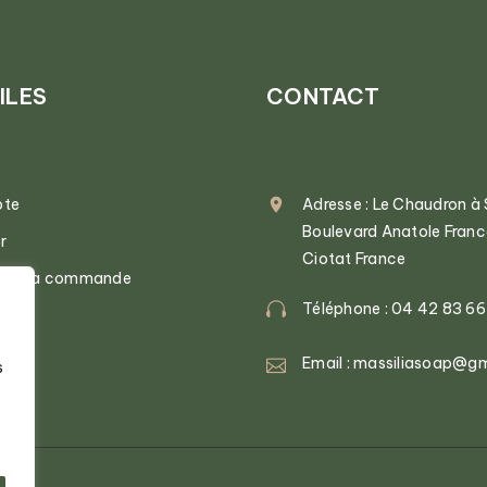
ILES
CONTACT
pte
Adresse : Le Chaudron à
Boulevard Anatole Fran
r
Ciotat France
n de la commande
Téléphone : 04 42 83 66
Email : massiliasoap@g
s