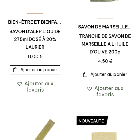
BIEN-ÊTRE ET BIENFAITS
,
SAVON D'ALEP
,
SAVONS
SAVON DE MARSEILLE
,
SAV
SAVON D’ALEP LIQUIDE
TRANCHE DE SAVON DE
275ml DOSÉ À 20%
MARSEILLE À L’HUILE
LAURIER
D’OLIVE 200g
11,00
€
4,50
€
Ajouter au panier
Ajouter au panier
Ajouter aux
Ajouter aux
favoris
favoris
NOUVEAUTÉ