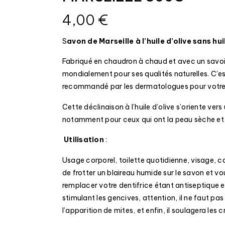
4,00
€
S
avon de Marseille à l’huile d’
olive
sans hui
Fabriqué en chaudron à chaud et avec un savoir 
mondialement pour ses qualités naturelles. C’es
recommandé par les dermatologues pour votre 
Cette déclinaison à l’huile d’
olive
s’oriente vers 
notamment pour ceux qui ont la peau sèche et 
Utilisation
:
Usage corporel, toilette quotidienne, visage, co
de frotter un blaireau humide sur le savon et v
remplacer votre dentifrice étant antiseptique et 
stimulant les gencives, attention, il ne faut pa
l’apparition de mites, et enfin, il soulagera les 