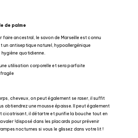
le de palme
faire ancestral, le savon de Marseille est connu
t un antiseptique naturel, hypoallergénique
hygiène quotidienne.
une utilisation corporelle et sera parfaite
fragile
rps, cheveux, on peut également se raser, il suffit
ous obtiendrez une mousse épaisse. Il peut également
cicatrisant, il détartre et purifie la bouche tout en
s avaler !disposé dans les placards pour prévenir
crampes nocturnes si vous le glissez dans votre lit !