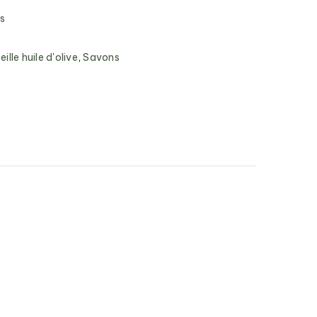
is
lle huile d'olive
,
Savons