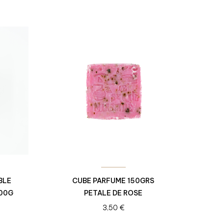
BLE
CUBE PARFUME 150GRS
600G
PETALE DE ROSE
3,50
€