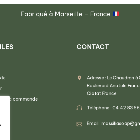
Fabriqué à Marseille – France
ILES
CONTACT
pte
Adresse : Le Chaudron à
Boulevard Anatole Fran
r
Ciotat France
n de la commande
Téléphone : 04 42 83 66
Email : massiliasoap@g
s