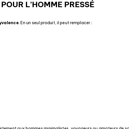
 POUR L’HOMME PRESSÉ
yvalence
. En un seul produit, il peut remplacer :
faitement aux hommes minimalistes, voyageurs ou amateurs de s