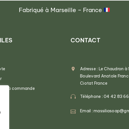
Fabriqué à Marseille – France
ILES
CONTACT
pte
Adresse : Le Chaudron à
Boulevard Anatole Fran
r
Ciotat France
n de la commande
Téléphone : 04 42 83 66
Email : massiliasoap@g
s