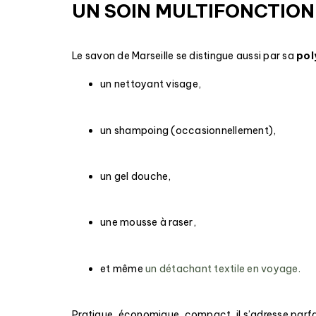
UN SOIN MULTIFONCTION
Le savon de Marseille se distingue aussi par sa
pol
un nettoyant visage,
un shampoing (occasionnellement),
un gel douche,
une mousse à raser,
et même
un détachant textile en voyage.
Pratique, économique, compact, il s’adresse par