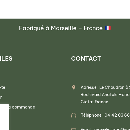
Fabriqué à Marseille – France
ILES
CONTACT
pte
Adresse : Le Chaudron à
Boulevard Anatole Fran
r
Ciotat France
n de la commande
Téléphone : 04 42 83 66
Email : massiliasoap@g